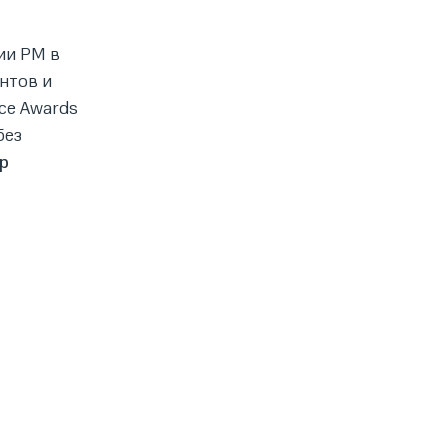
ии PM в
нтов и
ce Awards
без
р