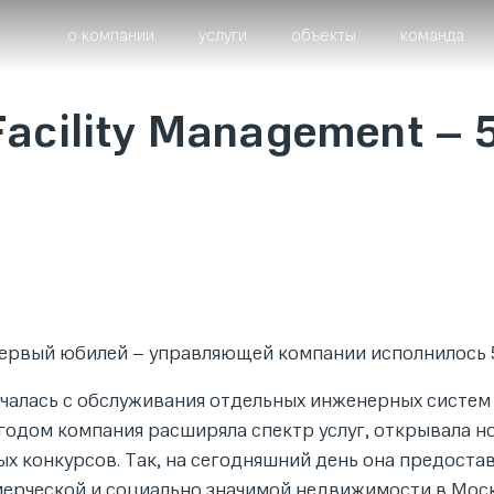
о компании
услуги
объекты
команда
Facility Management – 
а первый юбилей – управляющей компании исполнилось 5
началась с обслуживания отдельных инженерных систем
годом компания расширяла спектр услуг, открывала н
х конкурсов. Так, на сегодняшний день она предоста
мерческой и социально значимой недвижимости в Мос