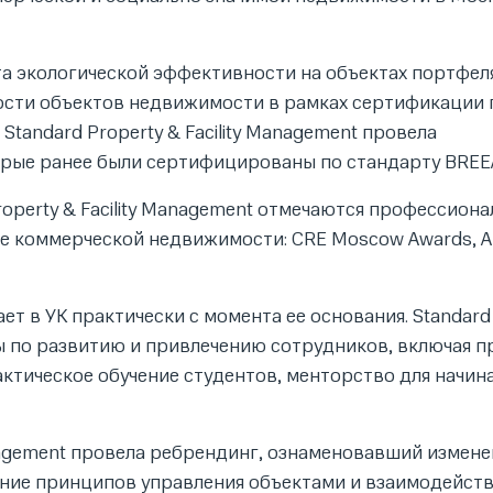
а экологической эффективности на объектах портфеля
вости объектов недвижимости в рамках сертификации 
Standard Property & Facility Management провела
орые ранее были сертифицированы по стандарту BRE
roperty & Facility Management отмечаются профессион
е коммерческой недвижимости: CRE Moscow Awards, A
ает в УК практически с момента ее основания. Standard
кты по развитию и привлечению сотрудников, включая 
актическое обучение студентов, менторство для начи
Management провела ребрендинг, ознаменовавший измен
ние принципов управления объектами и взаимодейств