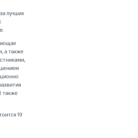
 за лучших
х
е.
чающая
, а также
астниками,
ашением
иционно
развития
t также
тоится 19