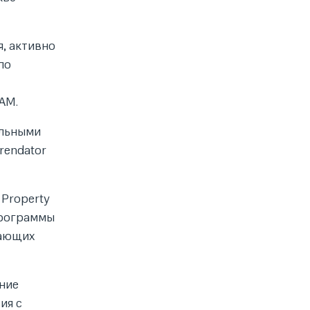
, активно
по
EAM.
альными
rendator
 Property
программы
нающих
ение
ия с