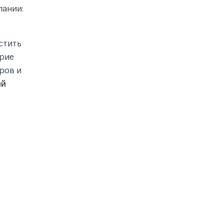
пании:
астить
ерие
ров и
ий