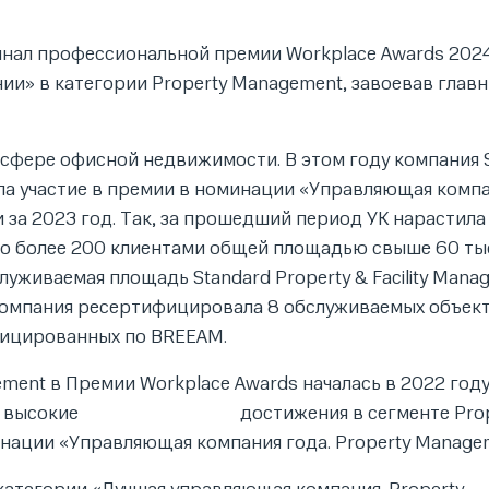
 финал профессиональной премии Workplace Awards 202
и» в категории Property Management, завоевав глав
 сфере офисной недвижимости. В этом году компания 
яла участие в премии в номинации «Управляющая компа
 за 2023 год. Так, за прошедший период УК нарастил
 более 200 клиентами общей площадью свыше 60 тыс.
луживаемая площадь Standard Property & Facility Mana
ду компания ресертифицировала 8 обслуживаемых объек
фицированных по BREEAM.
gement в Премии Workplace Awards началась в 2022 году.
овета за высокие достижения в сегменте Prop
инации «Управляющая компания года. Property Manage