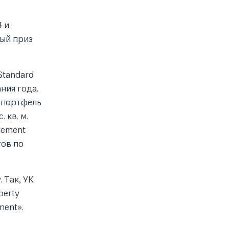
4 и
ный приз
Standard
ния года.
а портфель
 кв. м.
gement
тов по
 Так, УК
erty
ment».