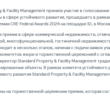
y & Facility Management приняла участие в голосовании
 в сфере устойчивого развития, прошедшего в рамка
ии CRE Federal Awards 2024 на площадке Б1, в Москв
ая премия в сфере коммерческой недвижимости, отме
ой, многофункциональной, гостиничной недвижимости
одит в несколько этапов, начиная с подачи заявок уч
 комитетов жюри и торжественной церемонией с огл
ектор Standard Property & Facility Management трад
нированные объекты. В рамках комитета устойчивого 
вого развития Standard Property & Facility Managemen
ены на торжественной церемонии премии, которая сос