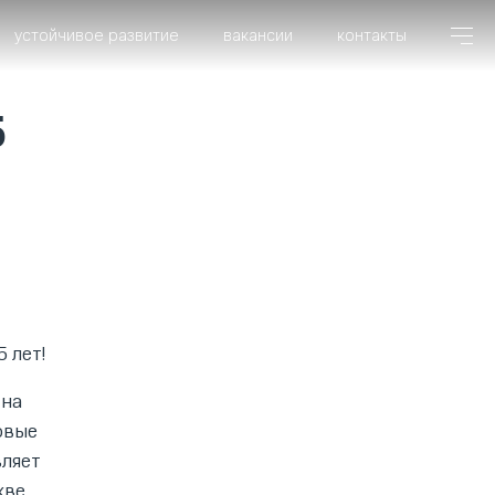
устойчивое развитие
вакансии
контакты
5
 лет!
 на
овые
вляет
кве