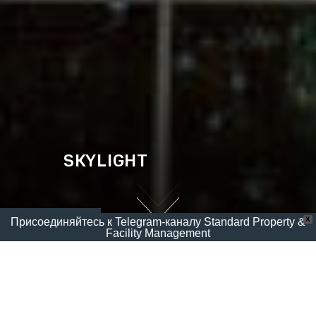
SKYLIGHT
X
← Активы
Присоединяйтесь к Telegram-каналу Standard Property &
Facility Management
Главная
/
Активы
/
SkyLight
Класс
A