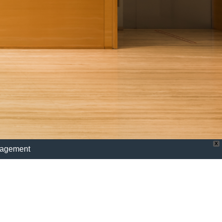
X
nagement
ity Management