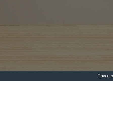
Присоед
109028 Москва,
Серебряническая набережная, 29
БЦ «Silver City»
+7 (495) 540 00 90
INFO@STANDARD.BZ