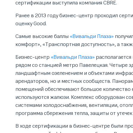
сертификации выступила компания CBRE.
Ранее в 2013 году бизнес-центр проходил серт
оценку Good.
Самые высокие баллы
«Вивальди Плаза»
получил
комфорт», «Транспортная доступность», а такж
Бизнес-центр
«Вивальди Плаза»
располагается 
рядом со станцией метро Павелецкая. Четыре 
ландшафтным озеленением и объектами инфраст
арендаторов, но и местных сообществ. Панора
помещений обеспечивают большое количество е
используются жалюзи. Комплекс оборудован с
системами холодоснабжения, вентиляции, отопл
программа сбережения тепла, защиты от утечек 
В ходе сертификации в бизнес-центре были пр