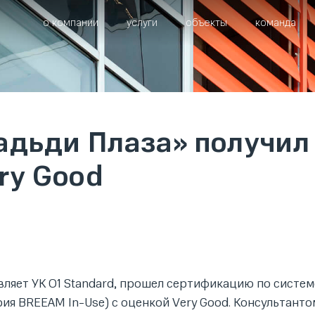
о компании
услуги
объекты
команда
адьди Плаза» получил
ry Good
вляет УК O1 Standard, прошел сертификацию по систем
я BREEAM In-Use) с оценкой Very Good. Консультанто