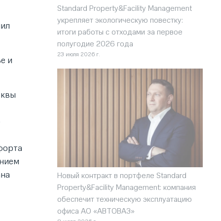
Standard Property&Facility Management
укрепляет экологическую повестку:
чил
итоги работы с отходами за первое
полугодие 2026 года
23 июля 2026 г.
е и
сквы
о
форта
ением
ана
Новый контракт в портфеле Standard
Property&Facility Management: компания
обеспечит техническую эксплуатацию
офиса АО «АВТОВАЗ»